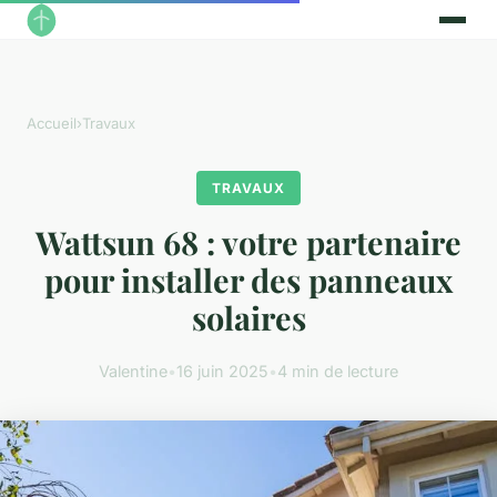
Accueil
›
Travaux
TRAVAUX
Wattsun 68 : votre partenaire
pour installer des panneaux
solaires
Valentine
•
16 juin 2025
•
4 min de lecture