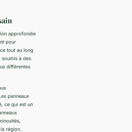
sain
sion approfondie
ant pour
ace tout au long
s soumis à des
us différentes
aux
. Les panneaux
, ce qui est un
panneaux
minosités,
la région.