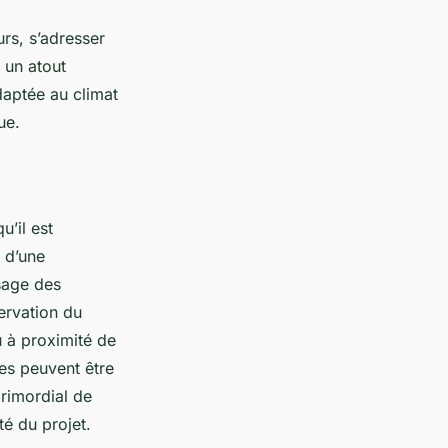
rs, s’adresser
 un atout
daptée au climat
ue.
’il est
e d’une
sage des
ervation du
u à proximité de
es peuvent être
primordial de
é du projet.