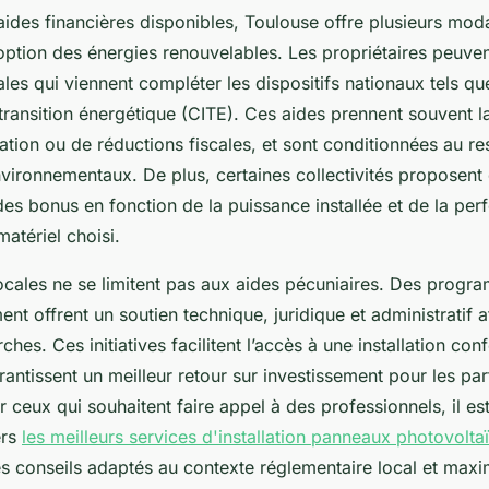
ides financières disponibles, Toulouse offre plusieurs moda
option des énergies renouvelables. Les propriétaires peuven
les qui viennent compléter les dispositifs nationaux tels que
transition énergétique (CITE). Ces aides prennent souvent 
llation ou de réductions fiscales, et sont conditionnées au re
vironnementaux. De plus, certaines collectivités proposent 
es bonus en fonction de la puissance installée et de la pe
atériel choisi.
locales ne se limitent pas aux aides pécuniaires. Des prog
 offrent un soutien technique, juridique et administratif af
ches. Ces initiatives facilitent l’accès à une installation con
rantissent un meilleur retour sur investissement pour les part
r ceux qui souhaitent faire appel à des professionnels, il 
ers
les meilleurs services d'installation panneaux photovolt
es conseils adaptés au contexte réglementaire local et maxi