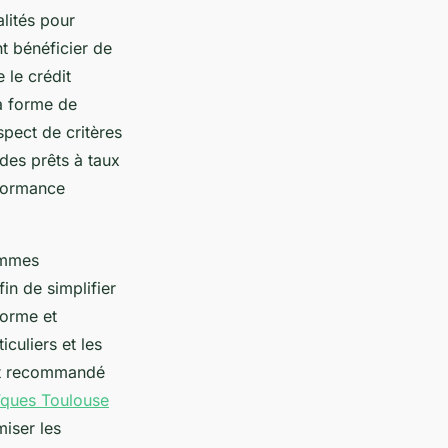
lités pour
t bénéficier de
 le crédit
la forme de
spect de critères
des prêts à taux
rformance
rammes
in de simplifier
forme et
iculiers et les
est recommandé
aïques Toulouse
miser les