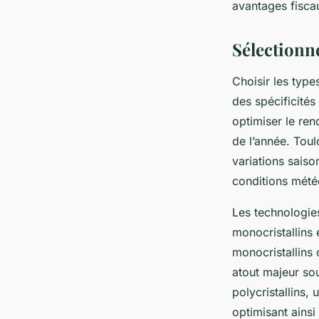
avantages fisca
Sélectionn
Choisir les typ
des spécificités
optimiser le ren
de l’année. Toul
variations sais
conditions mété
Les technologies
monocristallins 
monocristallins 
atout majeur so
polycristallins,
optimisant ainsi