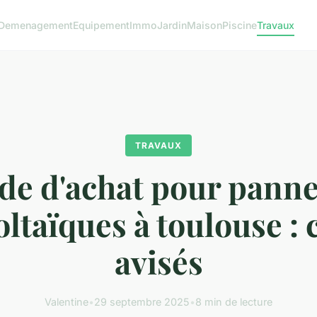
Demenagement
Equipement
Immo
Jardin
Maison
Piscine
Travaux
TRAVAUX
de d'achat pour pann
ltaïques à toulouse : 
avisés
Valentine
•
29 septembre 2025
•
8 min de lecture