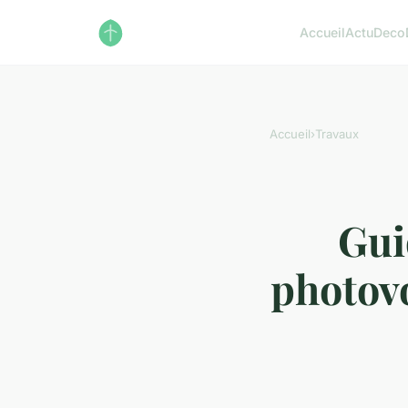
Accueil
Actu
Deco
Accueil
›
Travaux
Gui
photovo