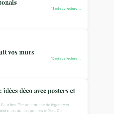
ponais
13 min de lecture →
uit vos murs
10 min de lecture →
 idées déco avec posters et
 Pour insuffler une touche de légèreté et
ristiques ou des posters drôles. Ce ...