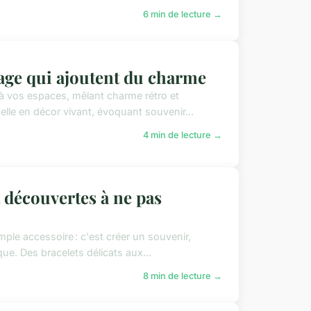
6 min de lecture →
tage qui ajoutent du charme
 à vos espaces, mêlant charme rétro et
nelle en décor vivant, évoquant souvenir...
4 min de lecture →
t découvertes à ne pas
imple accessoire : c'est créer un souvenir,
ue. Des bracelets délicats aux...
8 min de lecture →