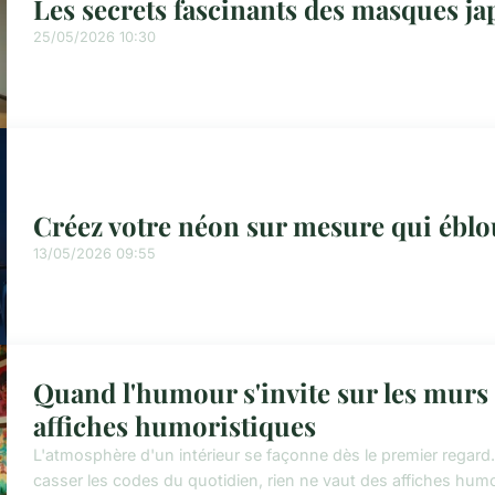
Les secrets fascinants des masques ja
25/05/2026 10:30
Créez votre néon sur mesure qui éblo
13/05/2026 09:55
Quand l'humour s'invite sur les murs :
affiches humoristiques
L'atmosphère d'un intérieur se façonne dès le premier regard.
casser les codes du quotidien, rien ne vaut des affiches humo