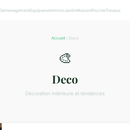
Demenagement
Equipement
Immo
Jardin
Maison
Piscine
Travaux
Accueil
› Deco
🎨
Deco
Décoration intérieure et tendances