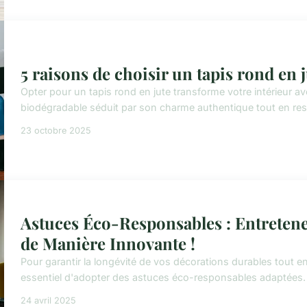
5 raisons de choisir un tapis rond en 
Opter pour un tapis rond en jute transforme votre intérieur ave
biodégradable séduit par son charme authentique tout en resp
23 octobre 2025
Astuces Éco-Responsables : Entreten
de Manière Innovante !
Pour garantir la longévité de vos décorations durables tout en 
essentiel d'adopter des astuces éco-responsables adaptées. L'
24 avril 2025