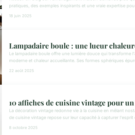
pratiques, des exemples inspirants et une vraie expertise pour
18 juin 2025
Lampadaire boule : une lueur chaleu
Le lampadaire boule offre une lumière douce qui transforme l'
moderne et chaleur accueillante. Ses formes sphériques épurée
22 août 2025
10 affiches de cuisine vintage pour un
La décoration vintage redonne vie à la cuisine en mêlant nosta
de cuisine vintage repose sur leur capacité à capturer l'espri
8 octobre 2025