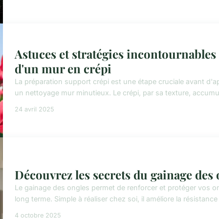
Astuces et stratégies incontournables
d'un mur en crépi
La préparation support crépi est une étape cruciale avant d'
un nettoyage mur minutieux. Le crépi, par sa texture, accumule
24 avril 2025
Découvrez les secrets du gainage des 
Le gainage des ongles permet de renforcer et protéger vos ong
long terme. Simple à réaliser chez soi, il améliore la résistance
4 octobre 2025