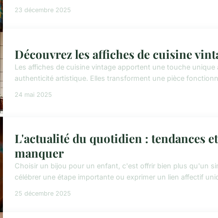
23 décembre 2025
Découvrez les affiches de cuisine vin
Les affiches de cuisine vintage apportent une touche unique
authenticité artistique. Elles transforment une pièce fonction
24 mai 2025
L'actualité du quotidien : tendances e
manquer
Choisir un bijou pour un enfant, c'est offrir bien plus qu'un s
célébrer une étape importante ou exprimer un lien affectif uniq
25 décembre 2025