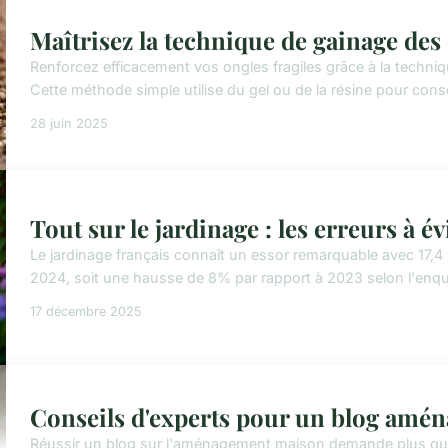
Maîtrisez la technique de gainage des
Renforcez efficacement vos ongles fragiles grâce à la techniq
Cette méthode simple utilise du gel ou de la résine pour conso
28 juin 2025
Tout sur le jardinage : les erreurs à évi
Le jardinage français connaît un essor remarquable avec 17,4 m
2024, soit une hausse de 8% par rapport à 2023 selon l'enquê
17 décembre 2025
Conseils d'experts pour un blog amé
Réussir un blog sur l'aménagement maison demande plus que pa