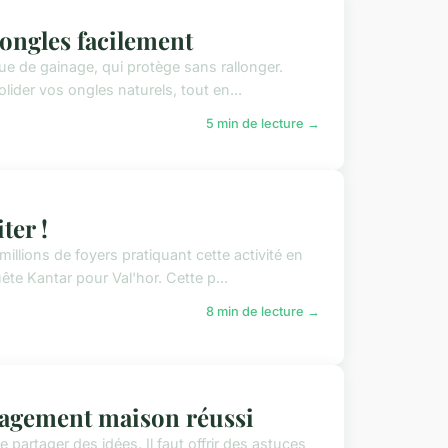
 ongles facilement
ue de gainage, qui protège sans rallonger.
lider vos ongles naturels, tout en...
5 min de lecture →
ter !
illions de foyers pratiquant cette activité en
te Kantar pour Val'hor. Cette p...
8 min de lecture →
nagement maison réussi
rtager des idées. Il faut offrir des astuces