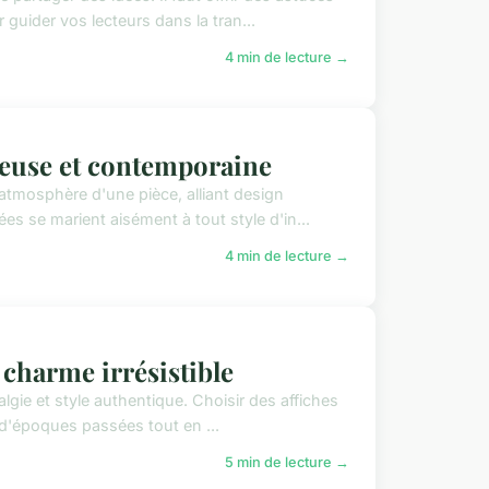
 guider vos lecteurs dans la tran...
4 min de lecture →
reuse et contemporaine
atmosphère d'une pièce, alliant design
s se marient aisément à tout style d'in...
4 min de lecture →
 charme irrésistible
lgie et style authentique. Choisir des affiches
t d'époques passées tout en ...
5 min de lecture →