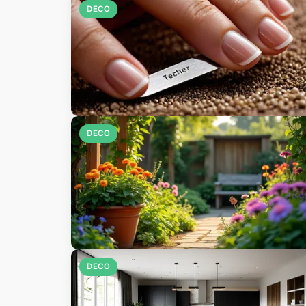
DECO
DECO
DECO