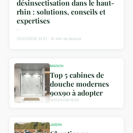
désinsectisation dans le haut-
rhin : solutions, conseils et
expertises
...
12/01/2026 10:51 · 10 min de lecture
MAISON
Top 5 cabines de
douche modernes
90x90 à adopter
10/03/2026 16:54
JARDIN