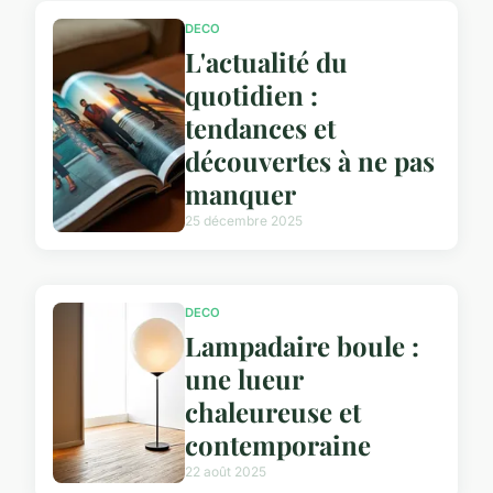
DECO
L'actualité du
quotidien :
tendances et
découvertes à ne pas
manquer
25 décembre 2025
DECO
Lampadaire boule :
une lueur
chaleureuse et
contemporaine
22 août 2025