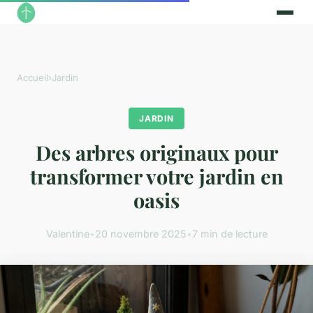
Accueil
›
Jardin
JARDIN
Des arbres originaux pour
transformer votre jardin en
oasis
Valentine
•
20 novembre 2025
•
7 min de lecture