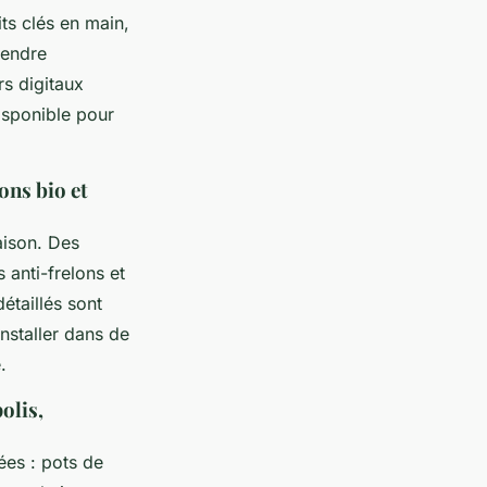
ts clés en main,
rendre
rs digitaux
disponible pour
ons bio et
aison. Des
 anti-frelons et
étaillés sont
installer dans de
.
olis,
ées : pots de