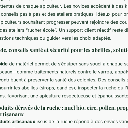
ttentes de chaque apiculteur. Les novices accèdent à des ki
 conseils pas à pas et des ateliers pratiques, idéaux pour p
piculteurs souhaitant progresser peuvent rejoindre des cou
es ateliers “rucher école”. Un support client réactif reste 
estions techniques ou guider vers les choix adaptés.
de, conseils santé et sécurité pour les abeilles, soluti
pide
de matériel permet de s’équiper sans souci à chaque s
locaux—comme traitements naturels contre le varroa, appâts
ontribuent à préserver la santé des colonies. Des conseils d
urrir les abeilles (sirops, candies), inspecter la ruche ou l’
ns, favorisant une apiculture respectueuse et épanouissante
its dérivés de la ruche : miel bio, cire, pollen, prop
rtisanaux
duits artisanaux
issus de la ruche répond à des envies vari