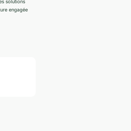
es solutions
lture engagée