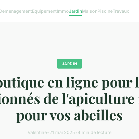
Demenagement
Equipement
Immo
Jardin
Maison
Piscine
Travaux
JARDIN
utique en ligne pour 
onnés de l'apiculture 
pour vos abeilles
Valentine
•
21 mai 2025
•
4 min de lecture