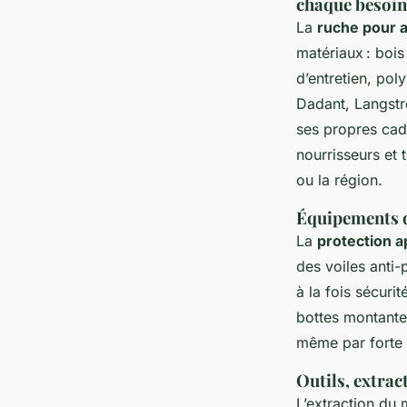
chaque besoin
La
ruche pour 
matériaux : bois 
d’entretien, pol
Dadant, Langstr
ses propres cad
nourrisseurs et
ou la région.
Équipements de
La
protection a
des voiles anti-
à la fois sécuri
bottes montantes
même par forte 
Outils, extrac
L’extraction du 