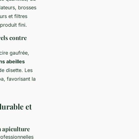
ateurs, brosses
rs et filtres
produit fini.
rels contre
ire gaufrée,
ns abeilles
e disette. Les
a, favorisant la
durable et
n apiculture
rofessionnelles