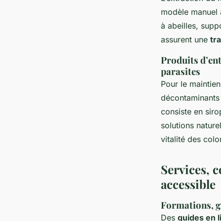
modèle manuel a
à abeilles, suppo
assurent une
tr
Produits d’ent
parasites
Pour le maintien
décontaminants 
consiste en sir
solutions nature
vitalité des col
Services, c
accessible
Formations, gu
Des
guides en l