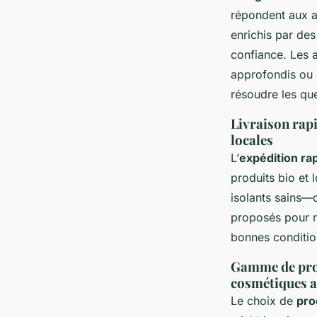
répondent aux a
enrichis par des
confiance. Les a
approfondis ou d
résoudre les qu
Livraison rapi
locales
L’
expédition ra
produits bio et 
isolants sains—c
proposés pour no
bonnes conditio
Gamme de produ
cosmétiques a
Le choix de
pro