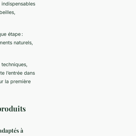
s indispensables
beilles,
que étape :
ements naturels,
 techniques,
te l’entrée dans
ur la première
produits
 adaptés à