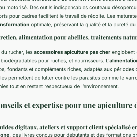
u motorisé. Des outils indispensables couteaux désopercul
rts pour cadres facilitent le travail de récolte. Les maturateu
ansformation
optimale, préservant la qualité et la pureté du 
retien, alimentation pour abeilles, traitements natu
 du rucher, les
accessoires apiculture pas cher
englobent c
biodégradables pour ruches, et nourrisseurs. L’
alimentatio
ops, fondants et compléments riches, adaptés aux périodes d
lles permettent de lutter contre les parasites comme le varro
onies tout en restant respectueux de l’environnement.
onseils et expertise pour une apiculture 
ides digitaux, ateliers et support client spécialisé e
igne
, des livres conçus pour débutants et des formations p