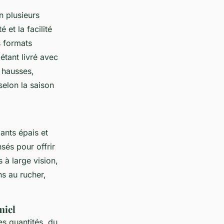
n plusieurs
 et la facilité
s formats
tant livré avec
 hausses,
selon la saison
ants épais et
sés pour offrir
s à large vision,
ns au rucher,
miel
s quantités, du