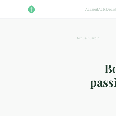
Accueil
Actu
Deco
Accueil
›
Jardin
Bo
passi