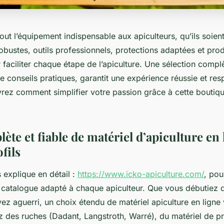
tout l’équipement indispensable aux apiculteurs, qu’ils soie
obustes, outils professionnels, protections adaptées et prod
 faciliter chaque étape de l’apiculture. Une sélection compl
conseils pratiques, garantit une expérience réussie et re
vrez comment simplifier votre passion grâce à cette boutiqu
ète et fiable de matériel d’apiculture en
ofils
 explique en détail :
https://www.icko-apiculture.com/
, pou
r catalogue adapté à chaque apiculteur. Que vous débutiez d
z aguerri, un choix étendu de matériel apiculture en ligne 
z des ruches (Dadant, Langstroth, Warré), du matériel de p