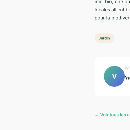
miel bio, cire p
locales allient 
pour la biodiver
Jardin
EC
V
Va
← Voir tous les a