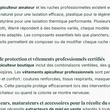
apiculteur amateur
et les ruches professionnelles existent e
naturel pour une isolation efficace, plastique pour la légèreté
ystyrène pour une isolation thermique performante. Plusieur
oth, Warré répondent à des besoins variés, chaque modèle é
res adaptés. Les composants essentiels tels que planchers,
 toits permettent de composer ou de modifier chaque ruche 
 protection et vêtements professionnels certifiés
piculteur boutique
inclut des combinaisons ventilées, des g
piqûres. Les
vêtements apiculteur professionnels
sont pen
té et confort : coutures renforcées, tissus respirants, masque
. Cette panoplie protège efficacement lors des interventio
chaleur ou quand la colonie se montre nerveuse.
teurs, maturateurs et accessoires pour la récolte du 
miel nécessite
extracteurs de miel en vente
adaptés à toute