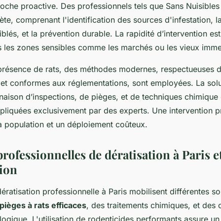
oche proactive. Des professionnels tels que Sans Nuisibles 
te, comprenant l'identification des sources d'infestation, 
blés, et la prévention durable. La rapidité d’intervention est
les zones sensibles comme les marchés ou les vieux imme
 présence de rats, des méthodes modernes, respectueuses 
 et conformes aux réglementations, sont employées. La solu
aison d’inspections, de pièges, et de techniques chimiqu
ppliquées exclusivement par des experts. Une intervention p
a population et un déploiement coûteux.
rofessionnelles de dératisation à Paris e
tion
ératisation professionnelle à Paris mobilisent différentes so
pièges à rats efficaces
, des traitements chimiques, et des 
logique. L'utilisation de rodenticides performants assure un