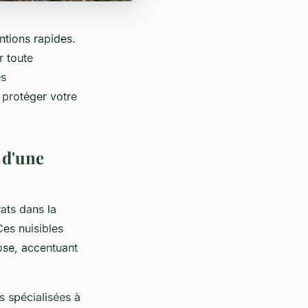
ntions rapides.
r toute
es
r protéger votre
 d'une
ats dans la
Ces nuisibles
ose, accentuant
és spécialisées à