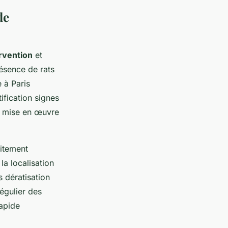
de
ervention
et
résence de rats
 à Paris
ification signes
et mise en œuvre
aitement
la localisation
 dératisation
égulier des
rapide