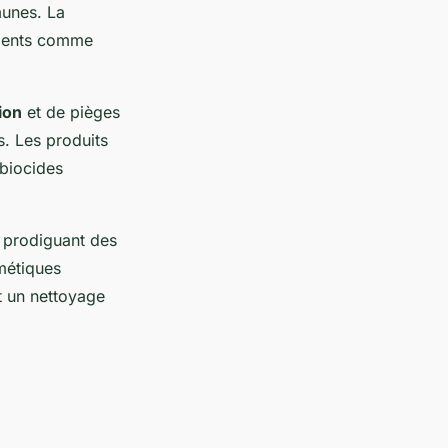
munes. La
idents comme
ion
et de pièges
s. Les produits
 biocides
n prodiguant des
rmétiques
et un nettoyage