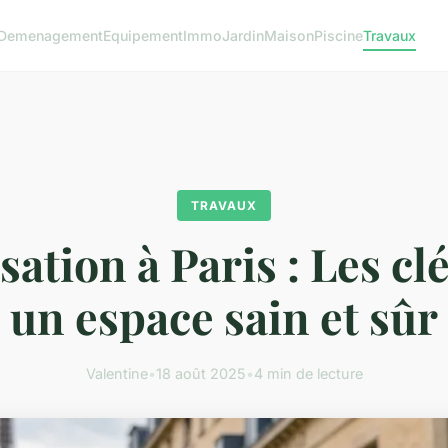
Demenagement
Equipement
Immo
Jardin
Maison
Piscine
Travaux
TRAVAUX
sation à Paris : Les cl
un espace sain et sûr
Valentine
•
18 août 2025
•
4 min de lecture