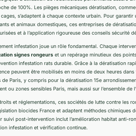
roche de 100%. Les pièges mécaniques dératisation, comme
 cages, s’adaptent à chaque contexte urbain. Pour garantir 
ants et animaux domestiques, ces entreprises de dératisati
urisées et à l’application rigoureuse des conseils sécurité dé
gement infestation joue un rôle fondamental. Chaque inter
ication signes rongeurs
et un repérage minutieux des points
vention infestation rats durable. Grâce à la dératisation rap
gence peuvent être mobilisés en moins de deux heures dans 
de Paris, y compris pour la dératisation 15e arrondissement
nt ou zones sensibles Paris, mais aussi sur l’ensemble de l
roits et réglementations, ces sociétés de lutte contre les r
gislation biocides France et adaptent méthodes chimiques dé
r suivi post-intervention inclut l’amélioration habitat anti-r
ion infestation et vérification continue.