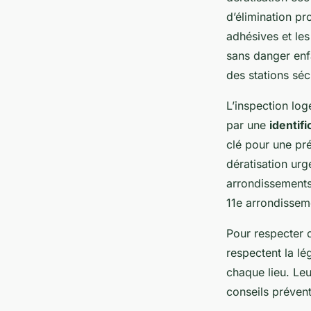
d’élimination p
adhésives et les
sans danger enf
des stations séc
L’inspection lo
par une
identif
clé pour une pré
dératisation ur
arrondissements 
11e arrondisseme
Pour respecter d
respectent la lé
chaque lieu. Leu
conseils prévent