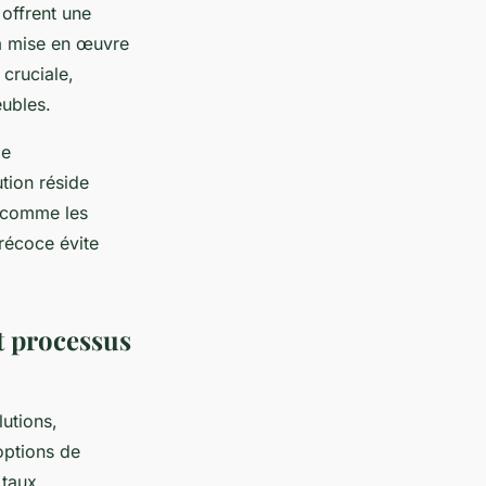
offrent une
la mise en œuvre
 cruciale,
ubles.
de
tion réside
e comme les
récoce évite
t processus
lutions,
options de
 taux