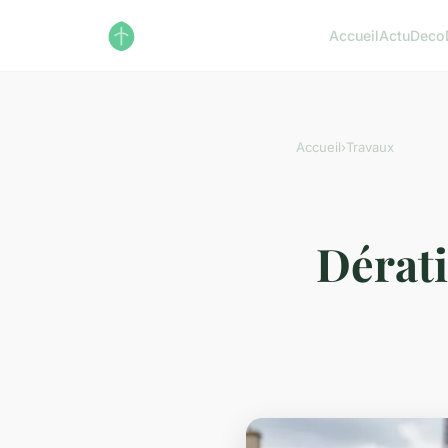
Accueil
Actu
Deco
Accueil
›
Travaux
Dérati