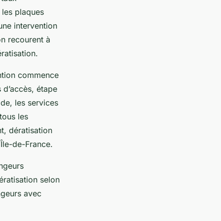
 les plaques
une intervention
on recourent à
ratisation.
vention commence
 d’accès, étape
ide, les services
tous les
, dératisation
’Île-de-France.
ongeurs
ratisation selon
ongeurs avec