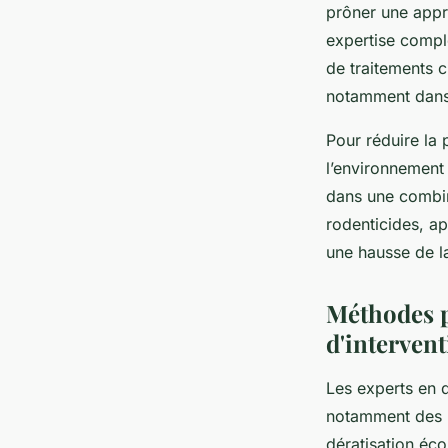
prôner une appr
expertise complè
de traitements ci
notamment dans 
Pour réduire la
l’environnement
dans une combin
rodenticides, a
une hausse de l
Méthodes p
d'interven
Les experts en d
notamment des
dératisation éco