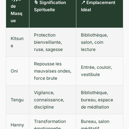
🌀 Signification
📍 Emplacement
de
Spirituelle
Idéal
Masq
ue
Protection
Bibliothèque,
Kitsun
bienveillante,
salon, coin
e
ruse, sagesse
lecture
Repousse les
Entrée, couloir,
Oni
mauvaises ondes,
vestibule
force brute
Vigilance,
Bibliothèque,
Tengu
connaissance,
bureau, espace
discipline
de méditation
Transformation
Bureau, salon
Hanny
émotionnelle,
méditatif,