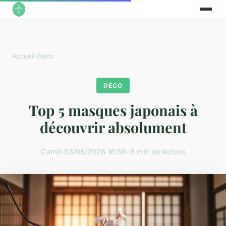
Accueil
›
Deco
DECO
Top 5 masques japonais à
découvrir absolument
Camil
•
03/06/2026 16:56
•
8 min de lecture