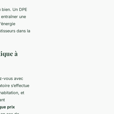
du bien. Un DPE
 entraîner une
’énergie
stisseurs dans la
ique à
z-vous avec
toire s’effectue
abitation, et
ant
que prix
 en cas de