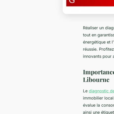
Réaliser un dia
tout en garanti
énergétique et 
réussie. Profite
innovants pour a
Importance
Libourne
Le
diagnostic d
immobilier local
évalue la conso
ainsi une étique