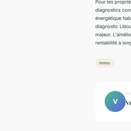
Pour les proprié
diagnostics cons
énergétique habi
diagnostic Libo
majeur. L'amélio
rentabilité à lon
Immo
EC
V
Va