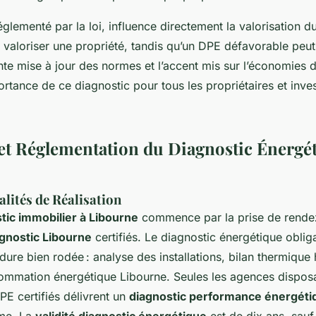
lementé par la loi, influence directement la valorisation 
 valoriser une propriété, tandis qu’un DPE défavorable peut
te mise à jour des normes et l’accent mis sur l’économies d
ortance de ce diagnostic pour tous les propriétaires et inve
et Réglementation du Diagnostic Énergét
lités de Réalisation
tic immobilier à Libourne
commence par la prise de rende
gnostic Libourne
certifiés. Le diagnostic énergétique obliga
ure bien rodée : analyse des installations, bilan thermique h
ommation énergétique Libourne. Seules les agences dispos
PE certifiés délivrent un
diagnostic performance énergéti
me. La
validité diagnostic énergétique
est de dix ans, sauf