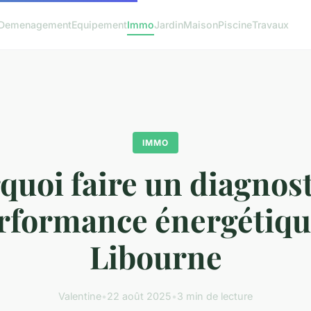
Demenagement
Equipement
Immo
Jardin
Maison
Piscine
Travaux
IMMO
quoi faire un diagnost
rformance énergétiqu
Libourne
Valentine
•
22 août 2025
•
3 min de lecture