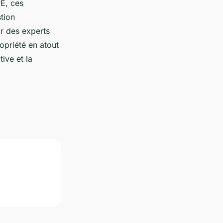
PE, ces
stion
ar des experts
opriété en atout
ive et la