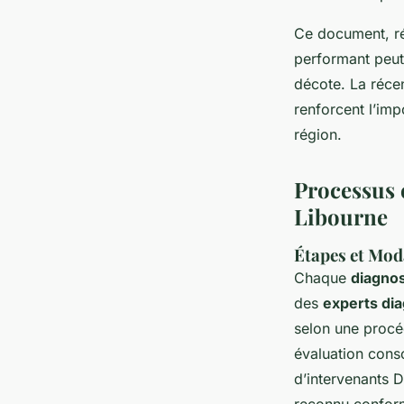
Ce document, rég
performant peut
décote. La récen
renforcent l’imp
région.
Processus 
Libourne
Étapes et Moda
Chaque
diagnos
des
experts dia
selon une procéd
évaluation cons
d’intervenants D
reconnu confor