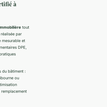
tifié à
immobilière
tout
 réalisée par
e mesurable et
ementaires DPE,
 pratiques
s du bâtiment :
 Libourne ou
timisation
le remplacement