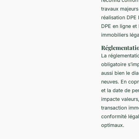
travaux majeurs 
réalisation DPE
DPE en ligne et 
immobiliers lég
Réglementatio
La réglementati
obligatoire s’i
aussi bien le di
neuves. En copro
et la date de per
impacte valeurs
transaction immo
conformité légal
optimaux.