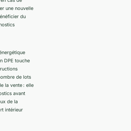
ter une nouvelle
énéficier du
nostics
 énergétique
ion DPE touche
ructions
 nombre de lots
e la vente : elle
ostics avant
eux de la
t intérieur