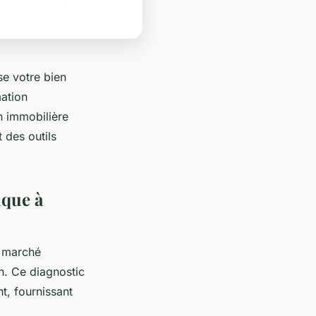
se votre bien
mation
n immobilière
 des outils
ique à
e marché
en. Ce diagnostic
t, fournissant