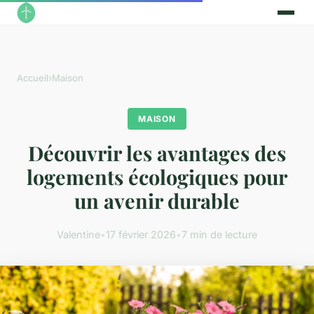
Accueil
›
Maison
MAISON
Découvrir les avantages des
logements écologiques pour
un avenir durable
Valentine
•
17 février 2026
•
7 min de lecture